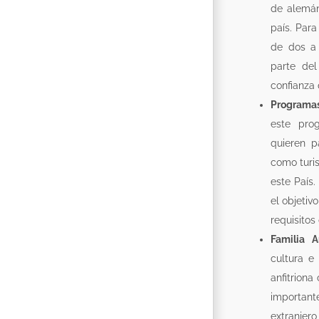
de alemán
país. Par
de dos a 
parte de
confianza 
Programa
este pro
quieren p
como turi
este País
el objeti
requisitos
Familia An
cultura e
anfitriona
importan
extranjer