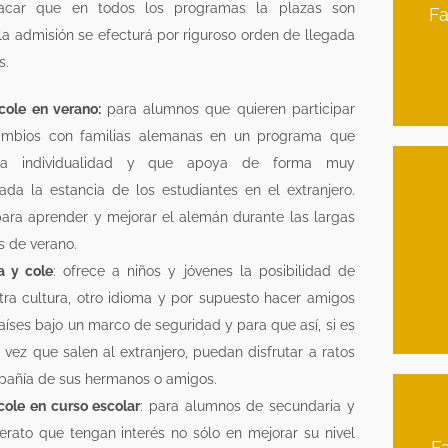
acar que en todos los programas la plazas son
Fa
la admisión se efecturá por riguroso orden de llegada
s.
cole en verano:
para alumnos que quieren participar
ambios con familias alemanas en un programa que
la individualidad y que apoya de forma muy
zada la estancia de los estudiantes en el extranjero.
para aprender y mejorar el alemán durante las largas
s de verano.
a y cole
: ofrece a niños y jóvenes la posibilidad de
tra cultura, otro idioma y por supuesto hacer amigos
aíses bajo un marco de seguridad y para que así, si es
 vez que salen al extranjero, puedan disfrutar a ratos
pañía de sus hermanos o amigos.
cole en curso escolar
: para alumnos de secundaria y
lerato que tengan interés no sólo en mejorar su nivel
Fa