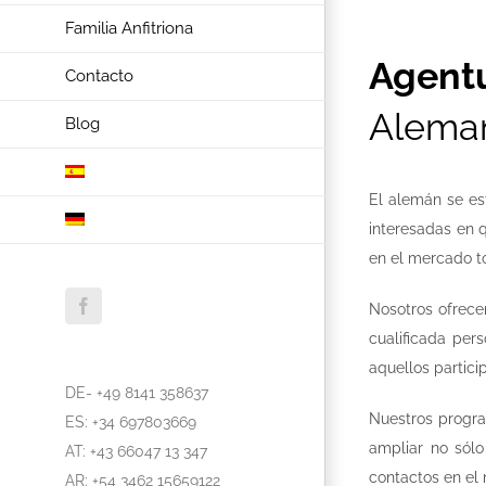
Familia Anfitriona
Agent
Contacto
Alema
Blog
El alemán se es
interesadas en q
en el mercado t
Nosotros ofrece
Facebook
cualificada per
aquellos partici
DE- +49 8141 358637
Nuestros progra
ES: +34 697803669
ampliar no sólo
AT: +43 66047 13 347
contactos en el 
AR: +54 3462 15659122