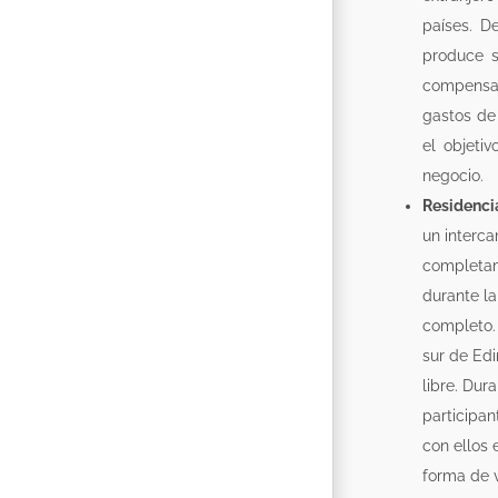
países. D
produce s
compensa
gastos de
el objeti
negocio.
Residencia
un interca
completam
durante l
completo. 
sur de Ed
libre. Dur
participan
con ellos 
forma de v