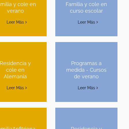
milia y cole en
Familia y cole en
verano
curso escolar
Leer Más
Leer Más
Residencia y
Programas a
cole en
medida - Cursos
Alemania
de verano
Leer Más
Leer Más
miliaAnfitriona
Residencia y