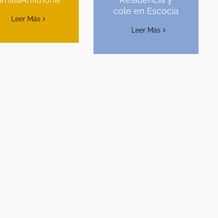
cole en Escocia
Leer Más
Leer Más