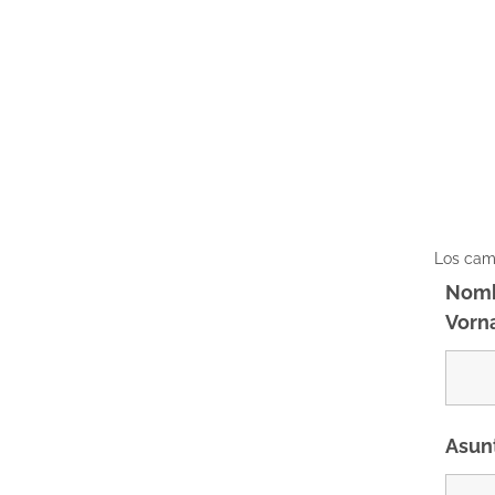
Los ca
Nomb
Vor
Asun