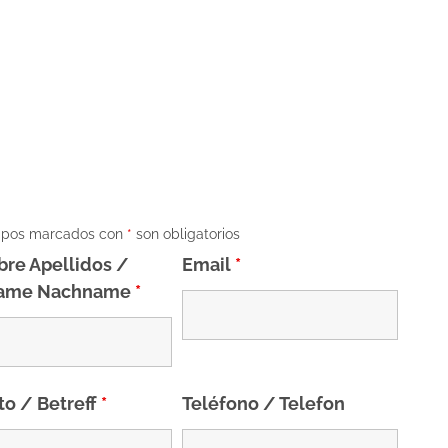
mpos marcados con
*
son obligatorios
re Apellidos /
Email
*
name Nachname
*
to / Betreff
*
Teléfono / Telefon